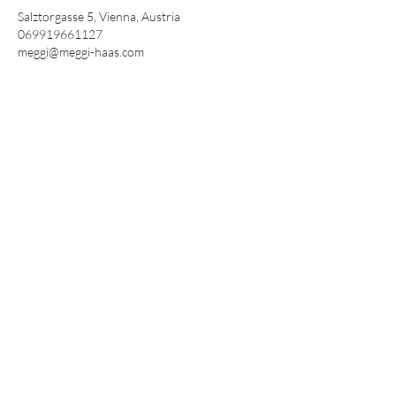
Salztorgasse 5, Vienna, Austria
069919661127
meggi@meggi-haas.com
Meggi Haas GmbH
Impressum
Datenschutz
AGB
meggi@meggi-haas.com
Haftungsausschluss: Die auf dieser Website angezeigten
Bilder können Inhalte enthalten, die von anderen Websites
stammen. Obwohl alle Anstrengungen unternommen
wurden, um die korrekte Namensnennung und Einhaltung
der Urheberrechtsgesetze sicherzustellen, können wir nicht
für die Richtigkeit, Vollständigkeit oder Rechtmäßigkeit der
von externen Quellen bezogenen Bilder garantieren.