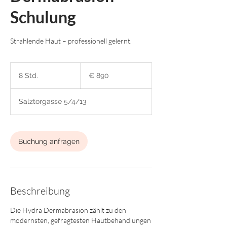
Schulung
Strahlende Haut – professionell gelernt.
890
Euro
8 Std.
8
€ 890
S
t
Salztorgasse 5/4/13
d
.
Buchung anfragen
Beschreibung
Die Hydra Dermabrasion zählt zu den
modernsten, gefragtesten Hautbehandlungen