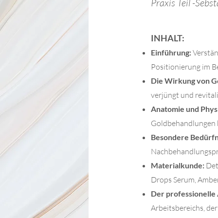
Praxis Teil -Seb
INHALT:
Einführung:
Verstän
Positionierung im B
Die Wirkung von Go
verjüngt und revitali
Anatomie und Physi
Goldbehandlungen b
Besondere Bedürfn
Nachbehandlungspro
Materialkunde:
Det
Drops Serum, Amber
Der professionelle 
Arbeitsbereichs, der