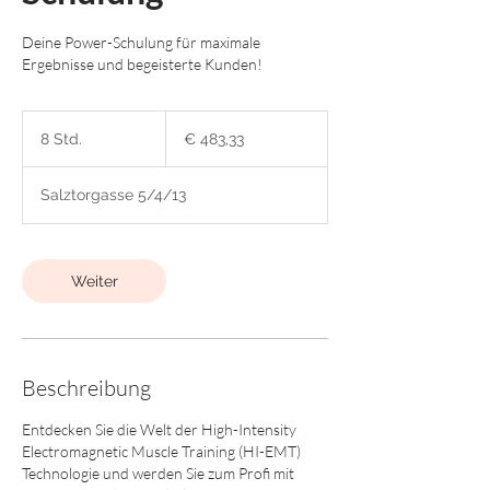
Deine Power-Schulung für maximale
Ergebnisse und begeisterte Kunden!
483,33
Euro
8 Std.
8
€ 483,33
S
t
Salztorgasse 5/4/13
d
.
Weiter
Beschreibung
Entdecken Sie die Welt der High-Intensity
Electromagnetic Muscle Training (HI-EMT)
Technologie und werden Sie zum Profi mit