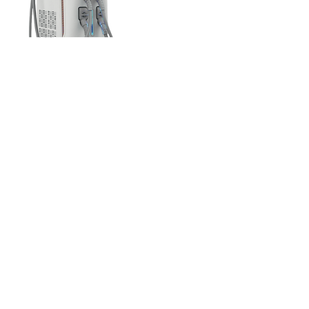
Kontaktangaben
Salztorgasse 5, Vienna, Austria
069919661127
meggi@meggi-haas.com
Meggi Haas GmbH
Impressum
Datenschutz
AGB
meggi@meggi-haas.com